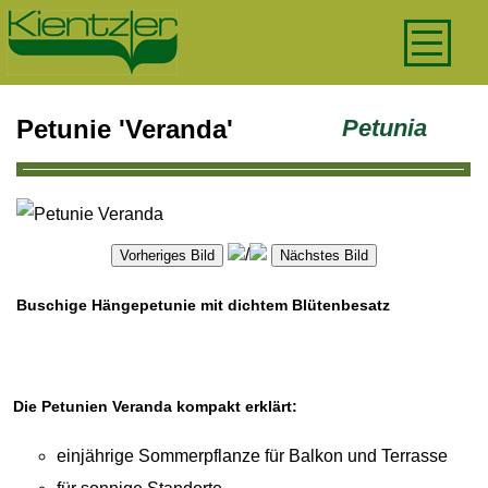
Petunie 'Veranda'
Petunia
/
Buschige Hängepetunie mit dichtem Blütenbesatz
Voll beladen mit Blüten bereichern die Veranda-Petunien
so manchen Balkonkasten oder Terrassenbepflanzung. Mit
Die Petunien Veranda kompakt erklärt:
ihrem buschigen Wuchs sind dabei überaus vielseitig
einsetzbar und lassen sich mit vielen Partnerpflanzen
einjährige Sommerpflanze für Balkon und Terrasse