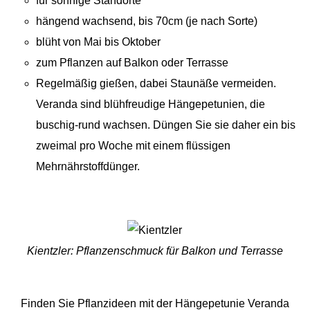
kombinieren. Die in England gezüchtete Petuniengruppe
für sonnige Standorte
der Veranda hat sich auch bei uns als blütenreiche Balkon-
hängend wachsend, bis 70cm (je nach Sorte)
und Terrassenbepflanzung bewährt.
blüht von Mai bis Oktober
zum Pflanzen auf Balkon oder Terrasse
Wie andere Petunien bevorzugen Veranda einen sonnigen
Regelmäßig gießen, dabei Staunäße vermeiden.
Standort und braucht vor allem im Sommer eine gute
Veranda sind blühfreudige Hängepetunien, die
Wasser- und Nährstoffversorgung. Mischen Sie beim
buschig-rund wachsen. Düngen Sie sie daher ein bis
Pflanzen etwas Langzeitdünger unter die Erde und
zweimal pro Woche mit einem flüssigen
verwenden Sie beim Gießen gelegentlich etwas Petunien-
Mehrnährstoffdünger.
oder Blumendünger mit Eisenanteil.
Fügen Sie 'VERANDA White' Ihrer Merkliste hinzu:
Kientzler: Pflanzenschmuck für Balkon und Terrasse
Finden Sie Pflanzideen mit der Hängepetunie Veranda